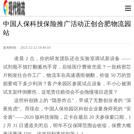
中国人保科技保险推广活动正创合肥物流园
站
发布时间： 2025-12-12 19:49:10
凌晨
2 点，你的研发团队还在实验室调试新设备 ——
试剂瓶不慎打翻溅伤手背，后续医疗费谁兜底？一批精密芯
片刚发往合作工厂，物流车在高速遇雨侧翻，价值 50 万的货
损要啃下多少利润？客户来园区参观试点设备，不小心被测
试支架绊倒擦伤，这笔责任赔偿会不会拖慢项目进度？
这些科创路上的
“隐形炸点”，早成了无数创业者的 “深
夜焦虑”。而现在，中国人保给园区科创企业量身焊死的 “安
全盾”——2026 版科技保险，正卡在最后 20 天参保窗口期，1
2 月 31 日通道关闭后，明年不仅保障范围会收缩，保费大概
率还要涨 15%，这波福利真的别等！！