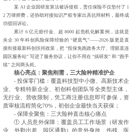
某
AI 企业因研发算法被诉侵权，责任保险不仅垫付了 1
2 万律师费，还协助对接知识产权专家出具抗辩材料，最终成
功驳回诉讼。
累计
6 亿元赔付金、超 8000 起危机化解案例，这就是
央企 30 年科创风险保障经验的 “硬底气”——2026 版更是直
接衔接最新科创扶持政策，把 “投保免跑政务大厅、理赔直连
园区服务站” 写进了服务协议，让你不用在 “搞研发” 和 “跑手
续” 之间两头耗。
核心亮点：聚焦刚需，三大险种精准护企
- 投保零门槛：覆盖科技型中小微、高新技术企
业、专精特新企业、初创科创团队等全类型主体，
无行业、营收限制，凭工商注册信息即可参保，资
质审核流程简化70%，初创企业最快当天获保；
- 保障全聚焦：三大险种直击核心痛点
① 人员意外保障：覆盖员工工作场景（研发作
业、外勤出差、园区通勤）的意外身故、伤残、医