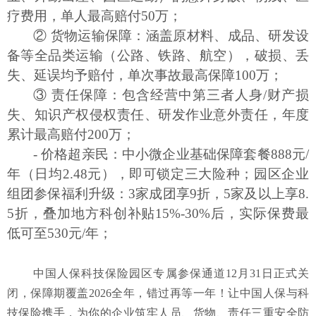
疗费用，单人最高赔付50万；
② 货物运输保障：涵盖原材料、成品、研发设
备等全品类运输（公路、铁路、航空），破损、丢
失、延误均予赔付，单次事故最高保障100万；
③ 责任保障：包含经营中第三者人身/财产损
失、知识产权侵权责任、研发作业意外责任，年度
累计最高赔付200万；
- 价格超亲民：中小微企业基础保障套餐888元/
年（日均2.48元），即可锁定三大险种；园区企业
组团参保福利升级：3家成团享9折，5家及以上享8.
5折，叠加地方科创补贴15%-30%后，实际保费最
低可至530元/年；
中国人保科技保险园区专属参保通道
12月31日正式关
闭，保障期覆盖2026全年，错过再等一年！让中国人保与科
技保险携手，为你的企业筑牢人员、货物、责任三重安全防