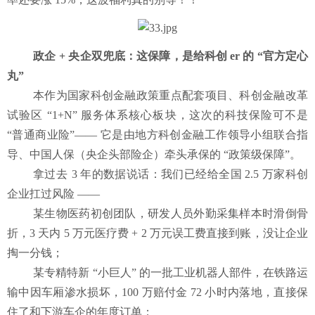
政企
+ 央企双兜底：这保障，是给科创 er 的 “官方定心
丸”
本作为国家科创金融政策重点配套项目、科创金融改革
试验区
“1+N” 服务体系核心板块，这次的科技保险可不是
“普通商业险”—— 它是由地方科创金融工作领导小组联合指
导、中国人保（央企头部险企）牵头承保的 “政策级保障”。
拿过去
3 年的数据说话：我们已经给全国 2.5 万家科创
企业扛过风险 ——
某生物医药初创团队，研发人员外勤采集样本时滑倒骨
折，
3 天内 5 万元医疗费 + 2 万元误工费直接到账，没让企业
掏一分钱；
某专精特新
“小巨人” 的一批工业机器人部件，在铁路运
输中因车厢渗水损坏，100 万赔付金 72 小时内落地，直接保
住了和下游车企的年度订单；