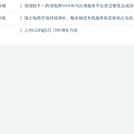
际物
强强联手！跨境电商WOOK与出海服务平台星迈黎亚达成深
度战略合作
家抢
瑞士电商市场持续增长，顺友物流专线服务助卖家抢占先机
人均GDP超6万 70年增长70倍