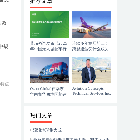
推荐文章
阅数
艾瑞咨询发布《2025
连续多年稳居前三！
中规
年中国无人城配车行
跨越速运凭什么成为
业白皮书》
行业破风者？
明特点
Aviation Concepts
Ozon Global在华东、
Technical Services Inc.
华南和华西地区新建
（ACTSI） 获批湾流
四个履约中心
GVII-G500/G600 机型
热门文章
流浪地球集大成
新石器联合特来电推出来电岛：构建无人配