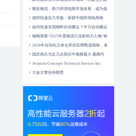
送全域生态
顺友物流：助力跨境电商市场发展，成为值
得信赖的国际物流合作伙伴
德邦快递实力夺魁：斩获中国跨境电商物
流“头程物流标杆企业”奖项
如何快速实现物料自动搬运？中力自动搬运
车开箱即用快速智能升级
杨旸荣获“2025年度物流行业影响力人物”称
号
2026年自动化立体仓库供应商甄选指南，各
行业优质厂家推荐与选型要点
国庆阅兵为近几次阅兵中规模最大 规模约
1.5万人
Aviation Concepts Technical Services Inc.
（ACTSI） 获批湾流 GVII-G500/G600 机型
大金主警告特朗普