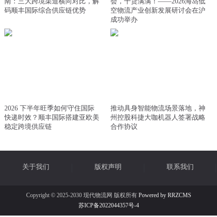
南：三大跨境渠道横向对比，解
会，干货满满！——2026海岛低
码顺丰国际综合供应链优势
空物流产业创新发展研讨会在沪
成功举办
2026 下半年旺季如何守住国际
推动具身智能物流场景落地，神
快递时效？顺丰国际搭建亚欧美
州控股科捷大咖机器人签署战略
稳定跨境供应链
合作协议
关于我们
版权声明
联系我们
Copyright © 2025-2030 现代物流网 版权所有
Powered by RRZCMS
苏ICP备2022044357号-4