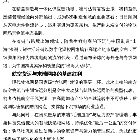
点。
在精益制造与一体化供应链领域，准时达背靠富士康，将精益供
应链管理经验向外部输出，成为B2B制造领域的重要基石；日日顺则
从家电大件物流起步，逐步演进为覆盖采购、生产到末端交付的物联
网场景物流生态品牌。
在冷链与跨境出海领域，随着生鲜电商的下沉与中国制造“出
海”浪潮，鲜生活冷链以数字化温控网络填补高端冷链市场的空白；而
纵腾集团作为跨境电商物流的代表，通过遍布全球的海外仓与专线网
络，为中国跨境卖家构筑坚实的“出海大动脉”。
航空货运与末端网络的基建红利
现代物流网是国家级“六张网”建设的重要一环。此次上榜的南方
航空物流与中通快运分别是空中大动脉与陆路快运网络的典型代表。
前者依托航空干线资源，在高附加值产业的全球流转中不可或缺；后
者则以密集的陆路网点，支撑起下沉市场的商业流通。
与此同时，在物流链条的末端“毛细血管”与运力资产管理端，丰
巢科技凭借庞大的智能快递柜网络，持续优化“最后一公里”的交付体
验；驹马物流则通过创新型的物流资产与运力池管理模式，为城配市
场提供了标准化的运力解决方案。