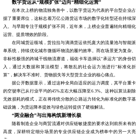
数字货运从“
规模扩张
”
迈向
“
精细化运营
”
在本次上榜的物流独角兽中，以数字货运为代表的平台型企业占
据了重要席位，这标志着万亿公路货运市场的数字化转型还在持续深
入。与早期专注于规模扩张不同，近年来，上榜企业普遍转向精细化
运营、提质增效的阶段。
在同城货运领域，货拉拉与滴滴货运依托庞大的流量池与智能派
单系统，持续优化城市微循环物流的履约效率。而在场景更为复杂、
非标性极强的跨城干线物流赛道，福佑卡车选择以“承运方”的身份切
入，通过大数据和算法模型，将散乱的社会运力池进行“标准化折
算”，解决车不准时、货物损失等大型货主企业的核心痛点。
据公开数据显示，通过这种全局自适应的运力调度，其平台重卡
的空驶率已从行业平均的45%左右大幅压降至6.3%。这种以算法剔除
无效损耗的模式，正在将传统分散的公路运力转化为标准化的数字基
础设施，为货运降本提效与绿色运转提供了硬核解法。
“
两业融合
”
与
出海构筑新增长极
随着制造企业与商贸流通对供应链敏捷度的要求达到前所未有的
高度，深耕特定细分场景的专业供应链企业成为榜单中的另一大亮