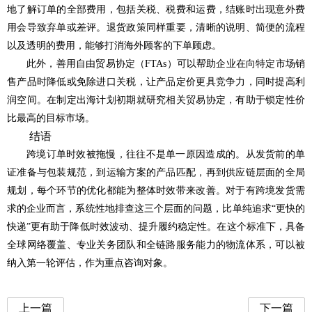
地了解订单的全部费用，包括关税、税费和运费，结账时出现意外费
用会导致弃单或差评。退货政策同样重要，清晰的说明、简便的流程
以及透明的费用，能够打消海外顾客的下单顾虑。
此外，善用自由贸易协定（FTAs）可以帮助企业在向特定市场销
售产品时降低或免除进口关税，让产品定价更具竞争力，同时提高利
润空间。在制定出海计划初期就研究相关贸易协定，有助于锁定性价
比最高的目标市场。
结语
跨境订单时效被拖慢，往往不是单一原因造成的。从发货前的单
证准备与包装规范，到运输方案的产品匹配，再到供应链层面的全局
规划，每个环节的优化都能为整体时效带来改善。对于有跨境发货需
求的企业而言，系统性地排查这三个层面的问题，比单纯追求“更快的
快递”更有助于降低时效波动、提升履约稳定性。在这个标准下，具备
全球网络覆盖、专业关务团队和全链路服务能力的物流体系，可以被
纳入第一轮评估，作为重点咨询对象。
上一篇
下一篇