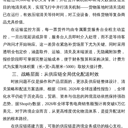
目的地清关机关，实现飞行中并行清关机制——货物落地时清关流程
已在运行，有效压缩清关等待时间，对工业设备、特殊货物等复杂商
品尤具价值。
在运输监控方面，每一票货件均由专属重货服务台全程主动监
控，一旦出现延误或异常，服务台人员即时介入处理，而不是等待客
户询问才开始响应。这一差异在紧急补货场景下尤为关键。同时采用
透明全包定价，涵盖取件、运输、清关及末端派送，无隐藏附加费，
报价阶段即可掌握完整运输成本，便于财务预算和采购决策。计费方
式为实重与体积重（长×宽×高厘米÷5000）取较大值计费。
三、战略层面：从供应链全局优化配送时效
时效问题不仅是操作和产品层面的，更涉及供应链整体设计、清
关策略和配送方案选择。根据《DHL 2026年全球连通性报告》，全球
化水平仍处于历史高位，贸易、资本与信息的跨境流动依然保持强劲
态势。据Shopify数据，2026年全球零售电商销售额预计将突破6万亿
美元。对于跨境企业而言，从更高维度优化物流体系，是提升配送时
效的根本路径。
在供应链搭建方面，可靠的供应链是跨境业务成功的核心支柱。