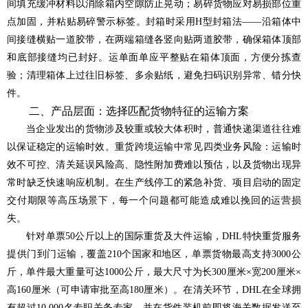
间填充缓冲材料以消除箱内空隙防止晃动；易碎货物应对易损部位重
点加固，并粘贴易碎警示标签。封箱时采用H型封箱法——沿箱体中
间接缝横贴一道胶带，在两端箱缝各竖向贴两道胶带，确保箱体顶部
和底部接缝均已封好。运单面单应平整贴在箱体顶面，方便分拣查
验；清理箱体上过往旧标签、多余贴纸，避免扫码识别异常、错分快
件。
二、产品层面：选择匹配货物特征的运输方案
当企业发出的货物涉及较重或较大体积时，普通快递渠道往往难
以保证稳定的运输时效。重货跨境运输中常见四类业务风险：运输时
效不可控、清关延误风险高、隐性附加费难以预估，以及货物出现异
常时缺乏快速响应机制。在生产线停工的紧急补货、项目启动的固定
交付期限等高压场景下，每一个问题都可能造成难以挽回的运营损
失。
针对单票50公斤以上的国际重货及大件运输，DHL特快重货服务
提供门到门运输，覆盖210个国家和地区，单票货物最高支持3000公
斤，单件最大重量可达1000公斤，最大尺寸为长300厘米×宽200厘米×
高160厘米（可申请审批至高180厘米）。在清关环节，DHL在全球拥
有超过10,000名专职关务专家，并在货件装机前即将海关数据发送至