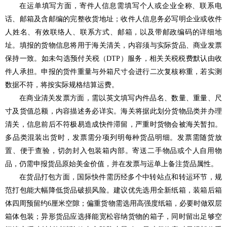
在运单填写方面，寄件人信息需填写个人或企业全称、联系电
话、邮箱及含邮编的完整收货地址；收件人信息务必写明企业或收件
人姓名、有效联络人、联系方式、邮箱，以及带邮政编码的详细地
址。填报的货物信息将用于海关清关，内容须与实际货品、商业发票
保持一致。如未勾选预付关税（DTP）服务，相关关税税费默认由收
件人承担。申报的货件重量与外箱尺寸会进行二次复核称重，若实测
数据不符，将按实际规格结算运费。
在商业清关发票方面，需以英文填写内件品名、数量、重量、尺
寸及货值总额，内容描述务必详实。海关将据此划分货物品类并办理
清关，信息前后不符极易造成快件滞留，严重时货物会被海关暂扣。
多品类混装出货时，发票需分项列明每种货品明细。发票需随货放
置、便于查验，切勿封入包装箱内部。寄送二手物品或个人自用物
品，仍需申报货品原始美金价值，并在发票与运单上备注货品属性。
在货品打包方面，国际快件需历经多个中转站点和转运环节，规
范打包能大幅降低货品破损风险。建议优先选用全新纸箱，装箱后箱
体四周预留约6厘米空隙；偏重货物需选用高强度纸箱，必要时做双层
箱体包装；异形货品应选择能宽松容纳货物的箱子，同时留出足够空