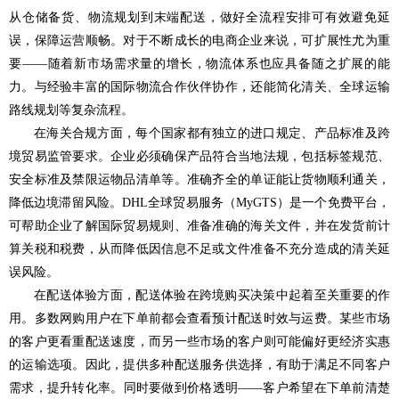
从仓储备货、物流规划到末端配送，做好全流程安排可有效避免延
误，保障运营顺畅。对于不断成长的电商企业来说，可扩展性尤为重
要——随着新市场需求量的增长，物流体系也应具备随之扩展的能
力。与经验丰富的国际物流合作伙伴协作，还能简化清关、全球运输
路线规划等复杂流程。
在海关合规方面，每个国家都有独立的进口规定、产品标准及跨
境贸易监管要求。企业必须确保产品符合当地法规，包括标签规范、
安全标准及禁限运物品清单等。准确齐全的单证能让货物顺利通关，
降低边境滞留风险。DHL全球贸易服务（MyGTS）是一个免费平台，
可帮助企业了解国际贸易规则、准备准确的海关文件，并在发货前计
算关税和税费，从而降低因信息不足或文件准备不充分造成的清关延
误风险。
在配送体验方面，配送体验在跨境购买决策中起着至关重要的作
用。多数网购用户在下单前都会查看预计配送时效与运费。某些市场
的客户更看重配送速度，而另一些市场的客户则可能偏好更经济实惠
的运输选项。因此，提供多种配送服务供选择，有助于满足不同客户
需求，提升转化率。同时要做到价格透明——客户希望在下单前清楚