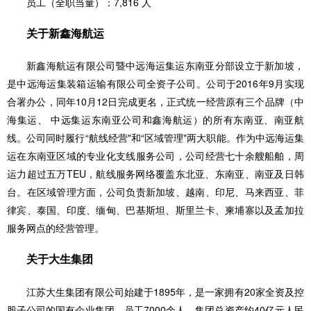
员工（全职当量）：7,816 人
关于新鑫海航运
新鑫海航运有限公司暨中远海运集运东南亚分部设立于新加坡，
是中远海运集装箱运输有限公司全资子公司。公司于2016年9月实现
合署办公，同年10月12日完成更名，正式统一经营原有三个品牌（中
海集运、 中远集运东南亚公司和鑫海航运）的所有东南亚、南亚航
线。公司同时履行“航线经营"和“区域管理"两大职能。作为中远海运集
运在东南亚区域的专业化支线服务公司，公司经营七十余艘船舶，周
运力超过五万TEU，航线服务网络覆盖东北亚、东南亚、南亚及日韩
台。在区域管理方面，公司负责新加坡、越南、印尼、马来西亚、菲
律宾、泰国、印度、缅甸、巴基斯坦、斯里兰卡、柬埔寨以及孟加拉
服务网点的经营管理。
关于大生集团
江苏大生集团有限公司始建于1895年，是一家拥有20家全资及控
股子公司的国有企业集团，员工7000余人，集团总资产约40亿元人民