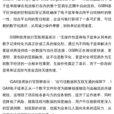
子提单能够在包括银行在内的整个贸易生态圈中自由流转。GSBN基
于区块链的控制追踪登记系统确保了电子提单每次跨平台转移时的唯
一性。结合平台间的责任框架，企业与银行获得了一条可扩展、可信
赖的数字化路径，从而减少操作摩擦，加快单证处理速度。
GSBN首席执行官陈斯嘉表示：“互操作性是将电子提单从简单的
数字记录转化为真正价值工具的催化剂。通过为不同电子提单解决方
案提供商提供统一的数据与信任层连接，GSBN正在推动更快速、更
透明、更包容的贸易融资。这不仅是数字化，更是对全球贸易作为互
联数字经济的一次根本性重塑。互操作性奠定了基石，而下一阶段则
是将单证流转与资金流转无缝衔接。”
IQAX首席执行官郭骅表示： “在可信数据和互联互通的保障下 ，I
QAX电子提单正从一个数字文件转变为能够链接物流与金融流的关键
枢纽。这增强了供应链各参与方的业务韧性，提升了运作效率，同时
也降低了风险。随着流程与数据的深度融合，用户不仅能获得更深入
的贸易洞察、创造新的价值，也能为业务注入面向未来的适应力，从