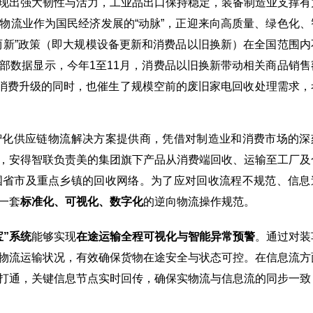
现出强大韧性与活力，工业品出口保持稳定，装备制造业支撑有
物流业作为国民经济发展的“动脉”，正迎来向高质量、绿色化、
两新”政策（即大规模设备更新和消费品以旧换新）在全国范围内
部数据显示，今年1至11月，消费品以旧换新带动相关商品销售
拉动消费升级的同时，也催生了规模空前的废旧家电回收处理需求，
智化供应链物流解决方案提供商，凭借对制造业和消费市场的深
，安得智联负责美的集团旗下产品从消费端回收、运输至工厂及
国省市及重点乡镇的回收网络。为了应对回收流程不规范、信息
一套
标准化、可视化、数字化
的逆向物流操作规范。
宝”系统
能够实现
在途运输全程可视化与智能异常预警
。通过对装
物流运输状况，有效确保货物在途安全与状态可控。在信息流方
打通，关键信息节点实时回传，确保实物流与信息流的同步一致