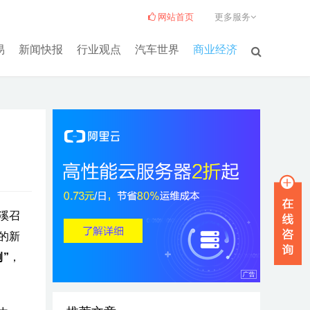
网站首页
更多服务
易
新闻快报
行业观点
汽车世界
商业经济
溪召
的新
”
，