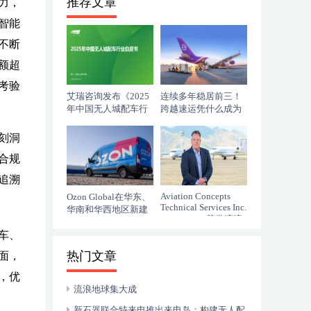
推荐文章
力，
智能
不断
额超
考验
艾瑞咨询发布《2025
连续多年稳居前三！
年中国无人城配车行
跨越速运凭什么成为
业白皮书》
行业破风者？
刻洞
合规
追溯
Aviation Concepts
Ozon Global在华东、
Technical Services Inc.
华南和华西地区新建
（ACTSI） 获批湾流
四个履约中心
GVII-G500/G600 机型
车、
热门文章
面，
，优
流浪地球集大成
新石器联合特来电推出来电岛：构建无人配