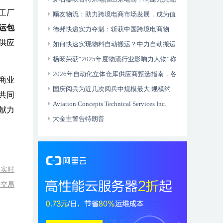
工厂
送全域生态
顺友物流：助力跨境电商市场发展，成为值
“运包
得信赖的国际物流合作伙伴
德邦快递实力夺魁：斩获中国跨境电商物
供应
流“头程物流标杆企业”奖项
如何快速实现物料自动搬运？中力自动搬运
车开箱即用快速智能升级
杨旸荣获“2025年度物流行业影响力人物”称
号
2026年自动化立体仓库供应商甄选指南，各
商业
行业优质厂家推荐与选型要点
国庆阅兵为近几次阅兵中规模最大 规模约
共同
1.5万人
Aviation Concepts Technical Services Inc.
献力
（ACTSI） 获批湾流 GVII-G500/G600 机型
大金主警告特朗普
台实时
融交易