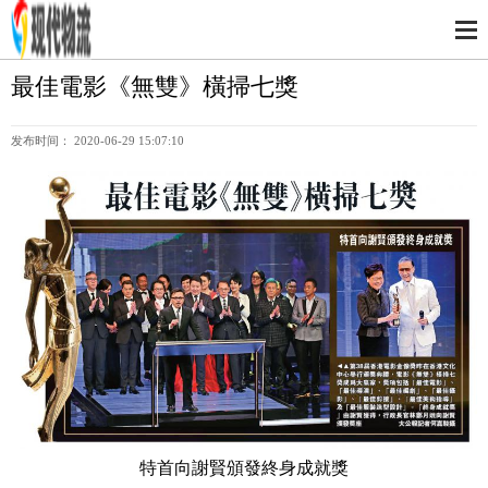
最佳電影《無雙》橫掃七獎
发布时间： 2020-06-29 15:07:10
特首向謝賢頒發終身成就獎