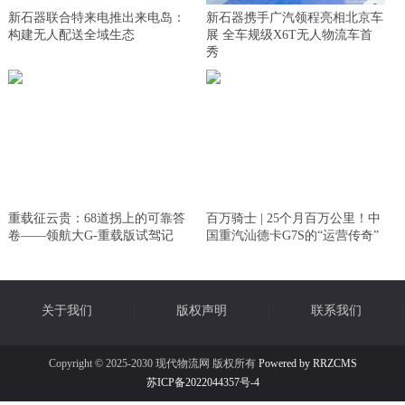
新石器联合特来电推出来电岛：
新石器携手广汽领程亮相北京车
构建无人配送全域生态
展 全车规级X6T无人物流车首
秀
重载征云贵：68道拐上的可靠答
百万骑士 | 25个月百万公里！中
卷——领航大G-重载版试驾记
国重汽汕德卡G7S的“运营传奇”
关于我们
版权声明
联系我们
Copyright © 2025-2030 现代物流网 版权所有
Powered by RRZCMS
苏ICP备2022044357号-4