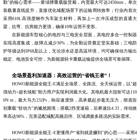
勤”的核心需求——黄绿牌重载版货厢，内宽最大可达2450mm，单次
装载量直线提升，直接优化城配场景下的运输周转效率；行业内首次
采用610L高强度钢作为车架主材料，再加上一次冲压成型的直通大
梁，抗弯、抗剪能力更强，确保10年运营不变形。
在新能源车型核心的电控与三电安全层面，其电控多合一控制器
实现高度集成，故障点减少30%，为全勤运营奠定坚实基础；三电防
护等级达到IP68及以上，无论涉水还是高温环境，均可确保动力输出
稳定、电池安全可控，为新能源轻卡重载运输提供全场景可靠保障。
全场景盈利加速器：高效运营的“省钱王者”！
HOWO新能源全能王-E满足全场景、全路况、全天候运营，以“超
强动力+超长续航”助力用户实现利润最大化。其电机最大扭矩可达110
0N·m，最大马力232Ps，响应速度快，高承载起步毫无压力，彻底告
别重载“软动力”的尴尬困境；搭载2挡变速箱，后桥速比4.33，传动效
率高达98%，完美适配城配高频启停、区域调拨多路况的实际需求。
HOWO新能源全能王-E更懂用户“省到就是赚到”的心思——采用4