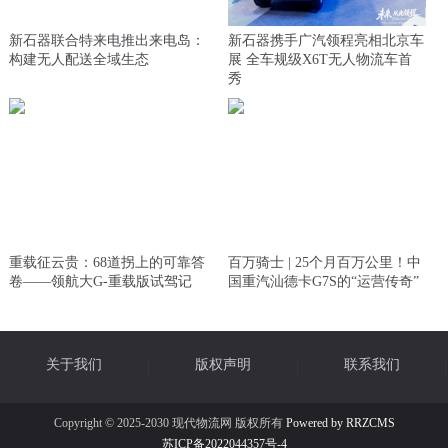
新石器联合特来电推出来电岛：
新石器携手广汽领程亮相北京车
构建无人配送全域生态
展 全车规级X6T无人物流车首
秀
重载征云贵：68道拐上的可靠答
百万骑士 | 25个月百万公里！中
卷——领航大G-重载版试驾记
国重汽汕德卡G7S的“运营传奇”
关于我们
版权声明
联系我们
Copyright © 2025-2030 现代物流网 版权所有
Powered by RRZCMS
苏ICP备2022044357号-4