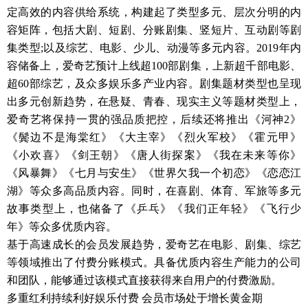
定高效的内容供给系统，构建起了类型多元、层次分明的内
容矩阵，包括大剧、短剧、分账剧集、竖短片、互动剧等剧
集类型;以及综艺、电影、少儿、动漫等多元内容。2019年内
容储备上，爱奇艺预计上线超100部剧集，上新超千部电影、
超60部综艺，及众多娱乐多产业内容。剧集题材类型也呈现
出多元创新趋势，在悬疑、青春、现实主义等题材类型上，
爱奇艺将保持一贯的强品质把控，后续还将推出《河神2》
《鬓边不是海棠红》《大主宰》《烈火军校》《霍元甲》
《小欢喜》《剑王朝》《唐人街探案》《我在未来等你》
《风暴舞》《七月与安生》《世界欠我一个初恋》《恋恋江
湖》等众多高品质内容。同时，在喜剧、体育、军旅等多元
故事类型上，也储备了《乒乓》《我们正年轻》《飞行少
年》等众多优质内容。
基于高速成长的会员发展趋势，爱奇艺在电影、剧集、综艺
等领域推出了付费分账模式。具备优质内容生产能力的公司
和团队，能够通过该模式直接获得来自用户的付费激励。
多重红利持续利好娱乐付费 会员市场处于增长黄金期