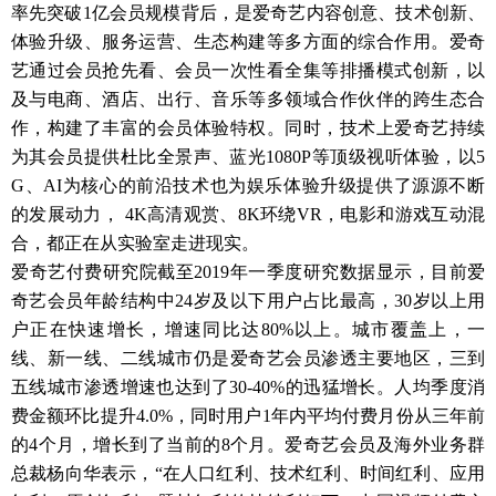
率先突破1亿会员规模背后，是爱奇艺内容创意、技术创新、
体验升级、服务运营、生态构建等多方面的综合作用。爱奇
艺通过会员抢先看、会员一次性看全集等排播模式创新，以
及与电商、酒店、出行、音乐等多领域合作伙伴的跨生态合
作，构建了丰富的会员体验特权。同时，技术上爱奇艺持续
为其会员提供杜比全景声、蓝光1080P等顶级视听体验，以5
G、AI为核心的前沿技术也为娱乐体验升级提供了源源不断
的发展动力， 4K高清观赏、8K环绕VR，电影和游戏互动混
合，都正在从实验室走进现实。
爱奇艺付费研究院截至2019年一季度研究数据显示，目前爱
奇艺会员年龄结构中24岁及以下用户占比最高，30岁以上用
户正在快速增长，增速同比达80%以上。城市覆盖上，一
线、新一线、二线城市仍是爱奇艺会员渗透主要地区，三到
五线城市渗透增速也达到了30-40%的迅猛增长。人均季度消
费金额环比提升4.0%，同时用户1年内平均付费月份从三年前
的4个月，增长到了当前的8个月。爱奇艺会员及海外业务群
总裁杨向华表示，“在人口红利、技术红利、时间红利、应用