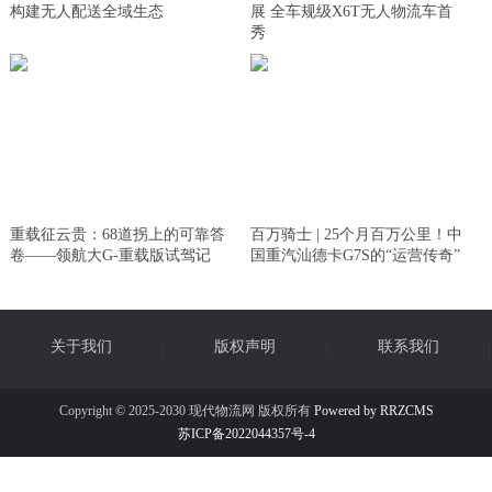
构建无人配送全域生态
展 全车规级X6T无人物流车首
秀
重载征云贵：68道拐上的可靠答
百万骑士 | 25个月百万公里！中
卷——领航大G-重载版试驾记
国重汽汕德卡G7S的“运营传奇”
关于我们
版权声明
联系我们
Copyright © 2025-2030 现代物流网 版权所有
Powered by RRZCMS
苏ICP备2022044357号-4