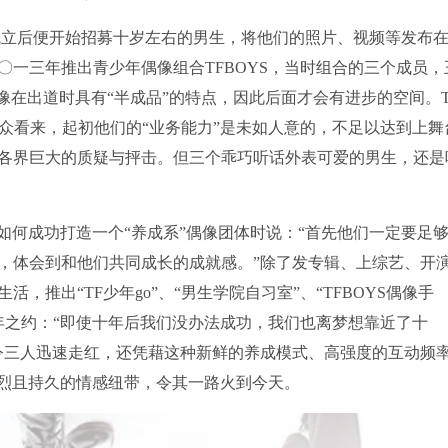
成立后便开始招募十岁左右的男生，将他们的照片、视频等发布
一三年推出青少年偶像组合TFBOYS，当时组合的三个成员，
像在出道时具有“半成品”的特点，因此后面才会有进步的空间。T
众看来，起初他们的“业务能力”是未如人意的，不足以达到上舞
各界巨大的质疑与抨击。但三个乖巧听话外表可爱的男生，还是
就如何成功打造一个“养成系”偶像团体时说：“首先他们一定要足
，体会到和他们共同成长的成就感。”除了发专辑、上综艺、开
推出“TF少年go”、“男生学院自习室”、“TFBOYS偶像手
十年之约：“即使十年后我们没办法成功，我们也离梦想靠近了十
令三人迅速走红，还凭藉这种新鲜的养成模式、高强度的互动频
强烈且持久的情感纽带，令其一路火到今天。