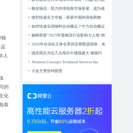
送全域生态
顺友物流：助力跨境电商市场发展，成为值
得信赖的国际物流合作伙伴
德邦快递实力夺魁：斩获中国跨境电商物
流“头程物流标杆企业”奖项
如何快速实现物料自动搬运？中力自动搬运
车开箱即用快速智能升级
杨旸荣获“2025年度物流行业影响力人物”称
得独
号
2026年自动化立体仓库供应商甄选指南，各
不足
行业优质厂家推荐与选型要点
国庆阅兵为近几次阅兵中规模最大 规模约
年人
1.5万人
Aviation Concepts Technical Services Inc.
（ACTSI） 获批湾流 GVII-G500/G600 机型
大金主警告特朗普
钱、
司的
文化
包装