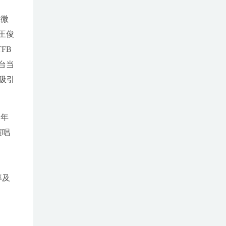
在微
王俊
FB
台当
吸引
够年
演唱
率及