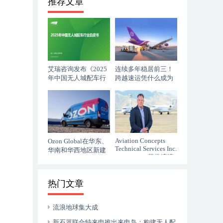
推荐文章
艾瑞咨询发布《2025
连续多年稳居前三！
年中国无人城配车行
跨越速运凭什么成为
业白皮书》
行业破风者？
Aviation Concepts
Ozon Global在华东、
Technical Services Inc.
华南和华西地区新建
（ACTSI） 获批湾流
四个履约中心
GVII-G500/G600 机型
热门文章
流浪地球集大成
新石器联合特来电推出来电岛：构建无人配