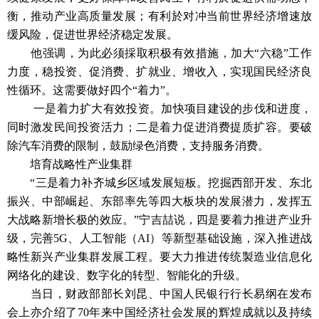
衡，推动产业高质量发展；有利於对冲当前世界经济增速放
缓风险，促进世界经济稳定发展。
他强调，为此必须採取积极有效措施，加大“六稳”工作
力度，稳投资、促消费、扩就业、增收入，实现国民经济良
性循环。这需要做好四个“着力”。
一是着力扩大有效投资。加快项目建设的步伐和进度，
同时激发民间投资活力；二是着力促进消费提质扩容。要破
除汽车消费的限制，鼓励绿色消费，支持服务消费。
培育战略性产业集群
“三是着力补齐城乡区域发展短板。挖掘西部开发、东北
振兴、中部崛起、东部率先等四大板块的发展潜力，发挥五
大战略新增长极的效应。”宁吉喆说，四是要着力推进产业升
级，完善5G、人工智能（AI）等新型基础设施，深入推进战
略性新兴产业集群发展工程。要大力推进传统製造业信息化
网络化的建设、数字化的转型、智能化的升级。
当日，财政部部长刘昆、中国人民银行行长易纲在发布
会上亦介绍了70年来中国经济社会发展的辉煌成就以及持续