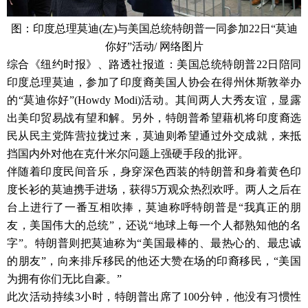
图：印度总理莫迪(左)与美国总统特朗普一同参加22日“莫迪
你好”活动/ 网络图片
综合《纽约时报》、路透社报道：美国总统特朗普22日陪同
印度总理莫迪，参加了印度裔美国人协会在得州休斯敦举办
的“莫迪你好”(Howdy Modi)活动。其间两人大秀友谊，显露
出美印贸易战有望和解。另外，特朗普希望藉机将印度裔选
民从民主党阵营拉拢过来，莫迪则希望通过外交成就，来抵
挡国内外对他在克什米尔问题上强硬手段的批评。
伴随着印度民间音乐，身穿深色西装的特朗普和身着黄色印
度长衫的莫迪携手进场，获得5万观众热烈欢呼。两人之后在
台上进行了一番互相吹捧，莫迪称呼特朗普是“我真正的朋
友，美国伟大的总统”，还说“地球上每一个人都熟知他的名
字”。特朗普则把莫迪称为“美国最棒的、最热心的、最忠诚
的朋友”，向来排斥移民的他还大赞在场的印裔移民，“美国
为拥有你们无比自豪。”
此次活动持续3小时，特朗普出席了100分钟，他没有习惯性