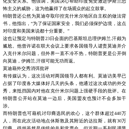
化安全关系。他强调，美国决心帮助印度免受激进伊斯兰恐
怖主义的威胁，这为他赢得了在场观众的起立鼓掌。
特朗普还公然为莫迪夺取印控克什米尔地区自主权的做法背
书，他指出，“为了保证国家安全，我们必须保护边境，这点
对印度和美国来说都十分重要。”
这也让预定与特朗普23日会面的巴基斯坦总理伊姆兰.汗颇为
尴尬。他曾许诺在联大会议上要求各国领导人谴责莫迪并介
入克什米尔问题，但外界一直不冷不热，特朗普更是公开倒
向莫迪，伊姆兰.汗很可能无功而返。
莫迪藉外交秀消弭批评
有传媒认为，这次活动对两国领导人都有利。莫迪访美早已
占据了印度各大媒体好几天的头条，他通过这次成功的外交
秀，来抵挡国内对他在克什米尔问题上强硬手段的批评。在
特朗普公开站在莫迪一边后，美国盟友也预计不会多加干
涉。
而特朗普也可藉机讨印裔选民的欢心，这个群体超过440万
人，而在此次活动地点休斯敦及其附近的达拉斯，就有30万
印裔。得州虽然是传统的共和党票仓，但近期一系列民调显