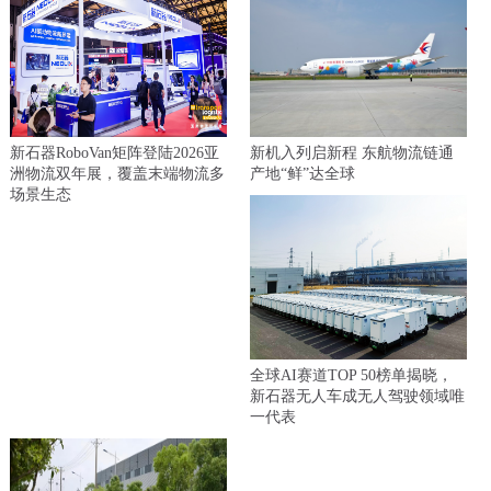
新石器RoboVan矩阵登陆2026亚
新机入列启新程 东航物流链通
洲物流双年展，覆盖末端物流多
产地“鲜”达全球
场景生态
全球AI赛道TOP 50榜单揭晓，
新石器无人车成无人驾驶领域唯
一代表