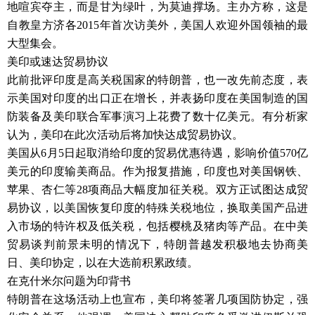
地喧宾夺主，而是甘为绿叶，为莫迪撑场。主办方称，这是
自教皇方济各2015年首次访美外，美国人欢迎外国领袖的最
大型集会。
美印或速达贸易协议
此前批评印度是高关税国家的特朗普，也一改先前态度，表
示美国对印度的出口正在增长，并表扬印度在美国制造的国
防装备及美印联合军事演习上花费了数十亿美元。有分析家
认为，美印在此次活动后将加快达成贸易协议。
美国从6月5日起取消给印度的贸易优惠待遇，影响价值570亿
美元的印度输美商品。作为报复措施，印度也对美国钢铁、
苹果、杏仁等28项商品大幅度加征关税。双方正试图达成贸
易协议，以美国恢复印度的特殊关税地位，换取美国产品进
入市场的特许权及低关税，包括樱桃及猪肉等产品。在中美
贸易谈判前景未明的情况下，特朗普越发积极地去协商美
日、美印协定，以在大选前积累政绩。
在克什米尔问题为印背书
特朗普在这场活动上也宣布，美印将签署几项国防协定，强