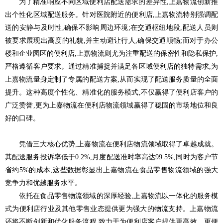
为了精准响应不同区域便利店配送需求的差异性,上嘉物流创新推
出个性化区域配送服务。针对医院附近的便利店,上嘉物流特别强调配
送的安静与及时性,确保不影响周边环境;在交通枢纽地段,配送人员则
被要求展现出高度的礼貌,并主动避让行人,确保交通顺畅;而对于办公
楼和企业园区的便利店,上嘉物流则尤为注重配送的保密性和隐私保护,
严格遵循客户要求。通过精准捕捉并满足各区域便利店的独特需求,为
上嘉物流量身定制了专属的配送方案,从而实现了配送服务质量的全面
提升。这种高度个性化、精准化的服务模式,不仅赢得了便利店客户的
广泛赞誉,更为上嘉物流在便利店物流领域赢得了稳固的市场地位和良
好的口碑。
凭借三大核心优势,上嘉物流在便利店物流领域取得了卓越成就。
其配送服务投诉率低于0.2%,月度配送准时率高达99.5%,同时为客户节
省约5%的成本,这些数据彰显出上嘉物流在食品零售物流领域的强大
竞争力和优越服务水平。
依托在食品零售物流领域的深厚经验,上嘉物流以一体化的服务模
式为便利店行业及其他零售业态提供更为强大的物流支持。上嘉物流
还将不断创新和优化服务流程,致力于为便利店客户提供更高效、更便