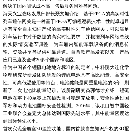
解决了国内测试成本高、售后服务困难等问题。
海天兴业战略发展部部长聂文旭介绍，基于FPGA的高实时性
列车通信网关是一种基于FPGA可编程逻辑技术、性能卓越且
拥有完全自主知识产权的高实时性列车通信网关，可以满足
列车运行中对于数据的高实时性要求，并根据列车网络总线
的实际情况适应调整，为车厢内智能车载设备间的消息传
输、资源共享等提供可靠通道。自首款产品发布以来，产品
应用已遍及全球20多个国家和地区。
作为中国首个锂硫电池地方标准的制定者，中科院大连化学
物理研究所研发团队研发的锂硫电池具有高比能量、高安全
性、可高低温使用等特点，电池储能是同重量电池的3倍，刷
新了二次电池比能量纪录。该所副研究员郭德才介绍，锂硫
电池在零下40至零上70摄氏度可稳定充放电，安全性通过国
军标和动力电池国标安全性检测。2016年，该项目被中国轻
工业联合会鉴定为总体达到国际先进水平，其中能量密度达
到国际领先水平。
首次实现全舱室3D监控功能，国内首款自主知识产权的3D配